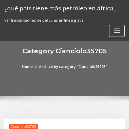
Skip
¿qué país tiene más petróleo en áfrica_
to
content
ver transmisiones de películas en línea gratis
Category Cianciolo35705
Home
Archive by category "Cianciolo35705"
Cianciolo35705